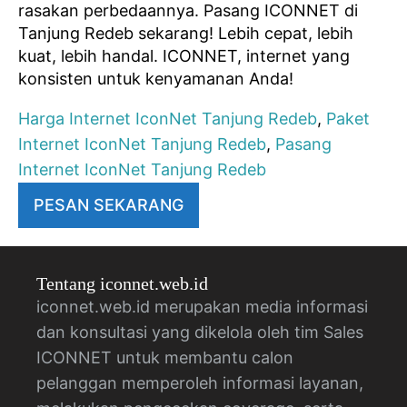
rasakan perbedaannya. Pasang ICONNET di
Tanjung Redeb sekarang! Lebih cepat, lebih
kuat, lebih handal. ICONNET, internet yang
konsisten untuk kenyamanan Anda!
Harga Internet IconNet Tanjung Redeb
,
Paket
Internet IconNet Tanjung Redeb
,
Pasang
Internet IconNet Tanjung Redeb
PESAN SEKARANG
Tentang iconnet.web.id
iconnet.web.id merupakan media informasi
dan konsultasi yang dikelola oleh tim Sales
ICONNET untuk membantu calon
pelanggan memperoleh informasi layanan,