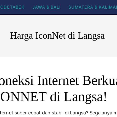
BODETABEK
JAWA & BALI
SUMATERA & KALIM
Harga IconNet di Langsa
neksi Internet Berkua
CONNET di Langsa!
nternet super cepat dan stabil di Langsa? Segalanya