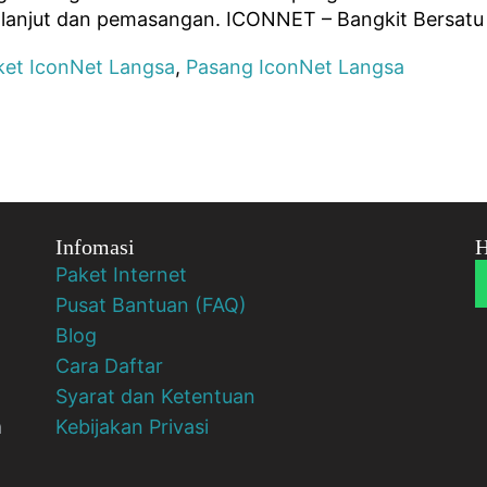
h lanjut dan pemasangan. ICONNET – Bangkit Bersatu
ket IconNet Langsa
,
Pasang IconNet Langsa
Infomasi
H
Paket Internet
Pusat Bantuan (FAQ)
Blog
Cara Daftar
Syarat dan Ketentuan
a
Kebijakan Privasi