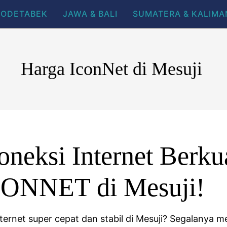
BODETABEK
JAWA & BALI
SUMATERA & KALIM
Harga IconNet di Mesuji
neksi Internet Berkua
CONNET di Mesuji!
nternet super cepat dan stabil di Mesuji? Segalanya 