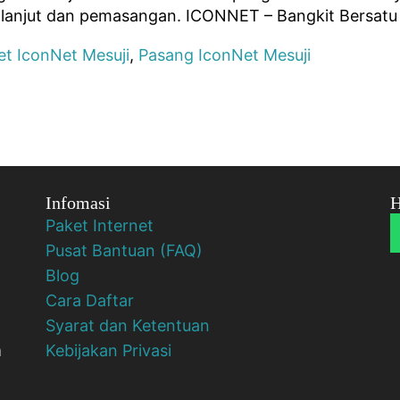
h lanjut dan pemasangan. ICONNET – Bangkit Bersatu
et IconNet Mesuji
,
Pasang IconNet Mesuji
Infomasi
H
Paket Internet
Pusat Bantuan (FAQ)
Blog
Cara Daftar
Syarat dan Ketentuan
a
Kebijakan Privasi