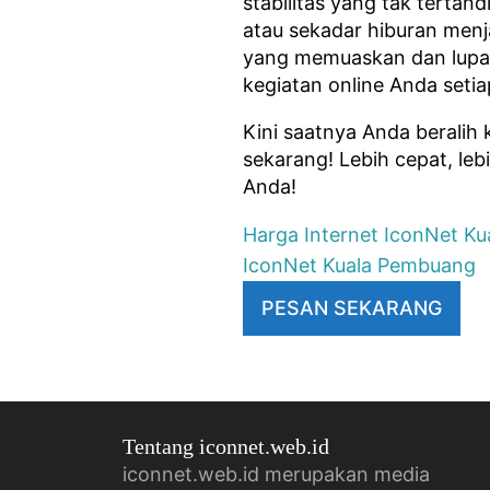
stabilitas yang tak tertan
atau sekadar hiburan men
yang memuaskan dan lupak
kegiatan online Anda seti
Kini saatnya Anda berali
sekarang! Lebih cepat, le
Anda!
Harga Internet IconNet K
IconNet Kuala Pembuang
PESAN SEKARANG
Tentang iconnet.web.id
iconnet.web.id merupakan media