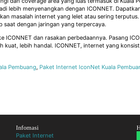
dingi dan coverage area yang luas termasuk di Kuala P
jadi lebih menyenangkan dengan ICONNET. Dapatka
an masalah internet yang lelet atau sering terput
ap saat dengan jaringan yang terpercaya.
h ke ICONNET dan rasakan perbedaannya. Pasang IC
bih kuat, lebih handal. ICONNET, internet yang kons
uala Pembuang
,
Paket Internet IconNet Kuala Pembua
Infomasi
H
Paket Internet