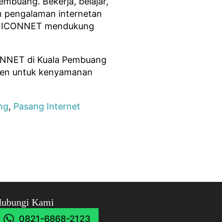
embuang. Bekerja, belajar,
n pengalaman internetan
us. ICONNET mendukung
ONNET di Kuala Pembuang
isten untuk kenyamanan
ng
,
Pasang Internet
ubungi Kami
0821-6868-2123