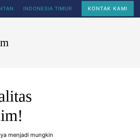
ANTAN
INDONESIA TIMUR
KONTAK KAMI
nim
litas
im!
anya menjadi mungkin