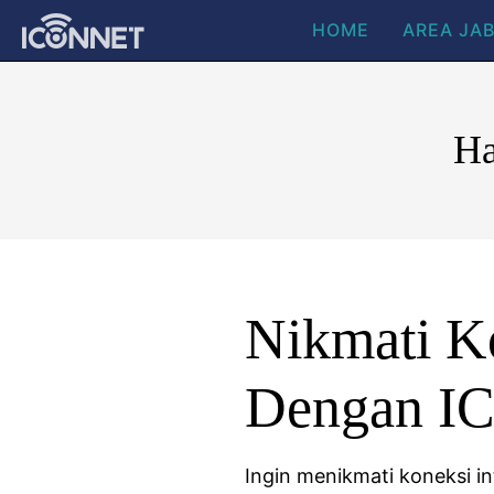
HOME
AREA JA
Ha
Nikmati Ko
Dengan I
Ingin menikmati koneksi i