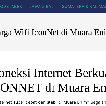
BODETABEK
JAWA & BALI
SUMATERA & KALIM
rga Wifi IconNet di Muara E
neksi Internet Berkua
CONNET di Muara En
nternet super cepat dan stabil di Muara Enim? Segal