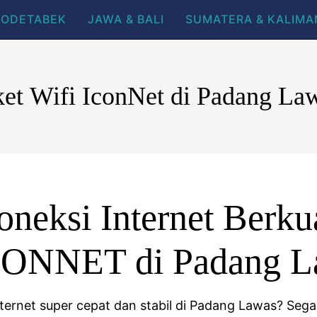
BODETABEK
JAWA & BALI
SUMATERA & KALIM
ket Wifi IconNet di Padang La
neksi Internet Berkua
CONNET di Padang L
nternet super cepat dan stabil di Padang Lawas? Seg