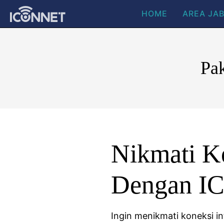
HOME
AREA JA
Pa
Nikmati Ko
Dengan I
Ingin menikmati koneksi i