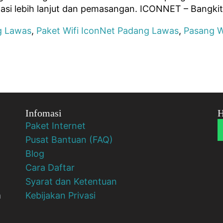
asi lebih lanjut dan pemasangan. ICONNET – Bangkit
g Lawas
,
Paket Wifi IconNet Padang Lawas
,
Pasang W
Infomasi
H
Paket Internet
Pusat Bantuan (FAQ)
Blog
Cara Daftar
Syarat dan Ketentuan
a
Kebijakan Privasi