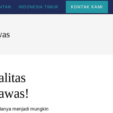
ANTAN
INDONESIA TIMUR
KONTAK KAMI
was
litas
awas!
alanya menjadi mungkin