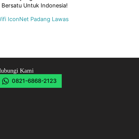
 Bersatu Untuk Indonesia!
ifi IconNet Padang Lawas
ubungi Kami
0821-6868-2123