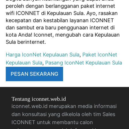
peroleh dengan berlangganan paket internet
wifi ICONNET di Kepulauan Sula. Ayo, rasakan
kecepatan dan kestabilan layanan ICONNET
dan sambut era baru penggunaan internet di
kota Anda! Iconnet, mengubah cara Kepulauan
Sula berinternet.
Harga IconNet Kepulauan Sula
,
Paket IconNet
Kepulauan Sula
,
Pasang IconNet Kepulauan Sula
PESAN SEKARANG
Tentang iconnet.web.id
iconnet.web.id merupakan media informasi
dan konsultasi yang dikelola oleh tim Sales
ICONNET untuk membantu calon