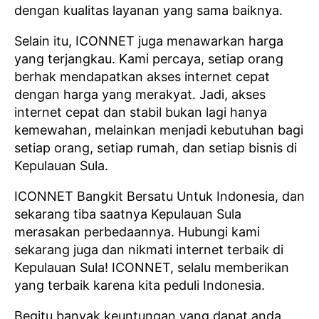
dengan kualitas layanan yang sama baiknya.
Selain itu, ICONNET juga menawarkan harga
yang terjangkau. Kami percaya, setiap orang
berhak mendapatkan akses internet cepat
dengan harga yang merakyat. Jadi, akses
internet cepat dan stabil bukan lagi hanya
kemewahan, melainkan menjadi kebutuhan bagi
setiap orang, setiap rumah, dan setiap bisnis di
Kepulauan Sula.
ICONNET Bangkit Bersatu Untuk Indonesia, dan
sekarang tiba saatnya Kepulauan Sula
merasakan perbedaannya. Hubungi kami
sekarang juga dan nikmati internet terbaik di
Kepulauan Sula! ICONNET, selalu memberikan
yang terbaik karena kita peduli Indonesia.
Begitu banyak keuntungan yang dapat anda