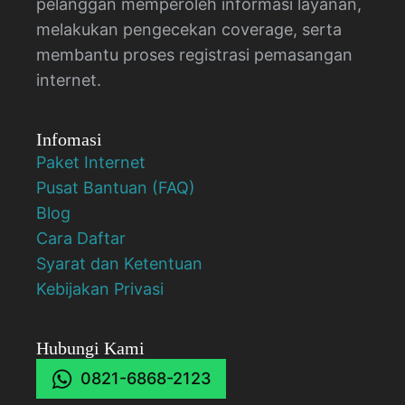
pelanggan memperoleh informasi layanan,
melakukan pengecekan coverage, serta
membantu proses registrasi pemasangan
internet.
Infomasi
Paket Internet
Pusat Bantuan (FAQ)
Blog
Cara Daftar
Syarat dan Ketentuan
Kebijakan Privasi
Hubungi Kami
0821-6868-2123