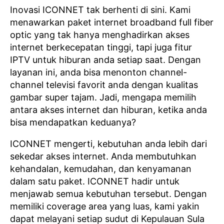
Inovasi ICONNET tak berhenti di sini. Kami
menawarkan paket internet broadband full fiber
optic yang tak hanya menghadirkan akses
internet berkecepatan tinggi, tapi juga fitur
IPTV untuk hiburan anda setiap saat. Dengan
layanan ini, anda bisa menonton channel-
channel televisi favorit anda dengan kualitas
gambar super tajam. Jadi, mengapa memilih
antara akses internet dan hiburan, ketika anda
bisa mendapatkan keduanya?
ICONNET mengerti, kebutuhan anda lebih dari
sekedar akses internet. Anda membutuhkan
kehandalan, kemudahan, dan kenyamanan
dalam satu paket. ICONNET hadir untuk
menjawab semua kebutuhan tersebut. Dengan
memiliki coverage area yang luas, kami yakin
dapat melayani setiap sudut di Kepulauan Sula