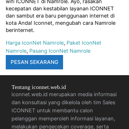
wifi ICONNET di Namrole. Ayo, rasakan
kecepatan dan kestabilan layanan ICONNET
dan sambut era baru penggunaan internet di
kota Anda! Iconnet, mengubah cara Namrole
berinternet.
Harga IconNet Namrole
,
Paket IconNet
Namrole
,
Pasang IconNet Namrole
PESAN SEKARANG
Tentang iconnet.web.id
iconnet.web.id merupakan media informasi
dan konsultasi yang dikelola oleh tim Sales
ICONNET untuk membantu calon
pelanggan memperoleh informasi layanan,
melakukan pengecekan coverage, serta