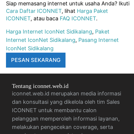
Siap memasang internet untuk usaha Anda? Ikuti
Cara Daftar ICONNET
, lihat
Harga Paket
ICONNET
, atau baca
FAQ ICONNET
.
Harga Internet IconNet Sidikalang
,
Paket
Internet IconNet Sidikalang
,
Pasang Internet
IconNet Sidikalang
PESAN SEKARANG
Tentang iconnet.web.id
iconnet.web.id merupakan media informasi
dan konsultasi yang dikelola oleh tim Sales
ICONNET untuk membantu calon
pelanggan memperoleh informasi layanan,
melakukan pengecekan coverage, serta