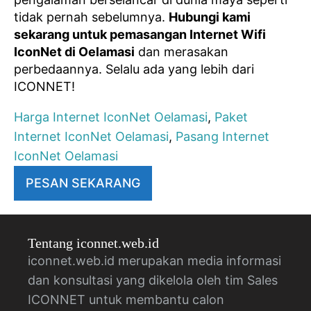
tidak pernah sebelumnya.
Hubungi kami
sekarang untuk pemasangan Internet Wifi
IconNet di Oelamasi
dan merasakan
perbedaannya. Selalu ada yang lebih dari
ICONNET!
Harga Internet IconNet Oelamasi
,
Paket
Internet IconNet Oelamasi
,
Pasang Internet
IconNet Oelamasi
PESAN SEKARANG
Tentang iconnet.web.id
iconnet.web.id merupakan media informasi
dan konsultasi yang dikelola oleh tim Sales
ICONNET untuk membantu calon